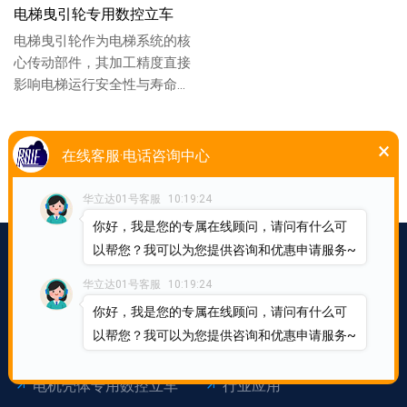
电梯曳引轮专用数控立车
电梯曳引轮作为电梯系统的核
心传动部件，其加工精度直接
影响电梯运行安全性与寿命。
随着智能制造技术升级，‌电梯
曳引轮专用数控...
×
在线客服·电话咨询中心
共
1
页
1
条
华立达01号客服
10:19:24
你好，我是您的专属在线顾问，请问有什么可
以帮您？我可以为您提供咨询和优惠申请服务~
快速导航
华立达01号客服
10:19:24
你好，我是您的专属在线顾问，请问有什么可
首页
关于我们
以帮您？我可以为您提供咨询和优惠申请服务~
产品展示
电梯曳引轮专用数控立车
电机壳体专用数控立车
行业应用