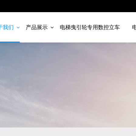
于我们
产品展示
电梯曳引轮专用数控立车