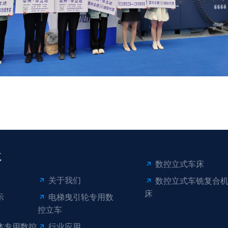
航
数控立式车床
关于我们
数控立式车铣复合
床
示
电梯曳引轮专用数
控立车
体专用数控
行业应用