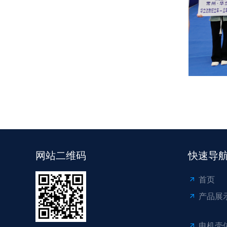
网站二维码
快速导
首页
产品展
电机壳