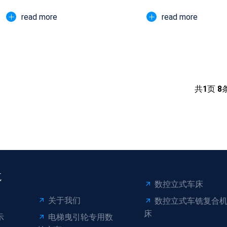
read more
read more
共
1
页
8
航
数控立式车床
关于我们
数控立式车铣复合
床
示
电梯曳引轮专用数