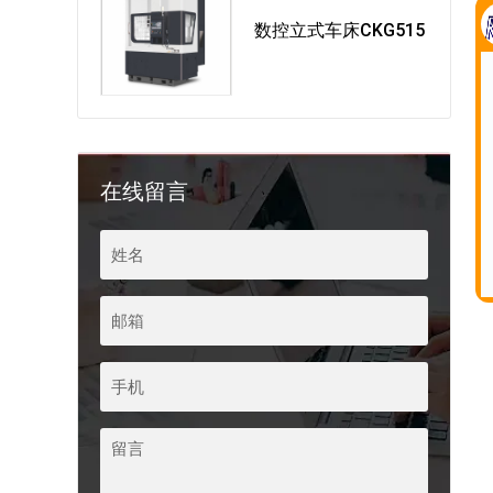
数控立式车床CKG515
在线留言