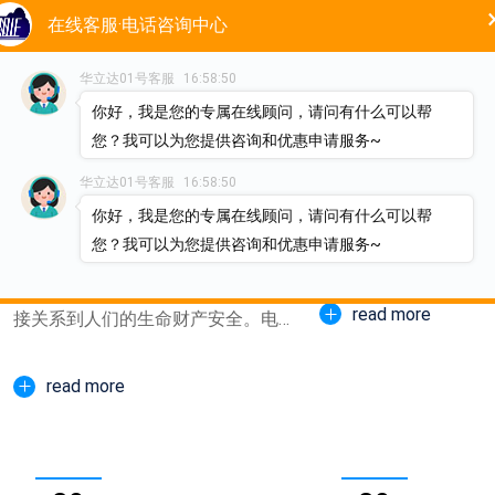
在线客服·电话咨询中心
华立达01号客服
16:58:50
你好，我是您的专属在线顾问，请问有什么可以帮
您？我可以为您提供咨询和优惠申请服务~
定制级数控立车，
精准 “量体裁衣”
华立达01号客服
16:58:50
定制级数控立车：电
你好，我是您的专属在线顾问，请问有什么可以帮
电梯曳引轮专用数控立车 | 电梯
制造专家在电梯制造
您？我可以为您提供咨询和优惠申请服务~
制造领域重要性
引轮作为核心部件，
引言电梯作为现代建筑中不可或缺的
关乎电梯运行的稳定性与
垂直交通工具，其安全性和可靠性直
read more
接关系到人们的生命财产安全。电梯
曳引轮作为电梯系统中的核...
read more