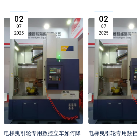
02
02
07
07
2025
2025
电梯曳引轮专用数控立车如何降
电梯曳引轮专用数