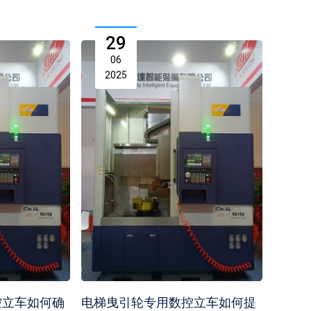
29
06
2025
控立车如何确
电梯曳引轮专用数控立车如何提