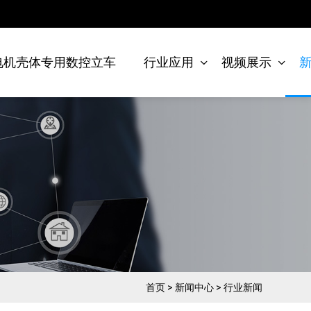
电机壳体专用数控立车
行业应用
视频展示
首页
>
新闻中心
>
行业新闻