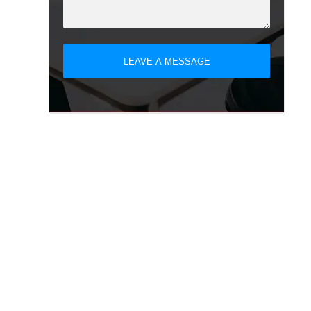
LEAVE A MESSAGE