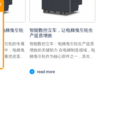
为电梯曳引轮
智能数控立车，让电梯曳引轮生
产提质增效
梯曳引轮的专属
智能数控立车：电梯曳引轮生产提质
产业中，电梯曳
增效的关键助力 在电梯制造领域，电
其质量优劣直接
梯曳引轮作为核心部件之一，其生产
安...
质量与效率直接影响着电...
read more