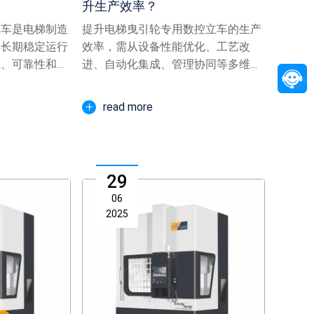
升生产效率？
立车是电梯制造
提升电梯曳引轮专用数控立车的生产
其长期稳定运行
效率，需从设备性能优化、工艺改
性、可靠性和生
进、自动化集成、管理协同等多维度
保...
入手，结合数控立车的加工特...
read more
29
06
2025
×