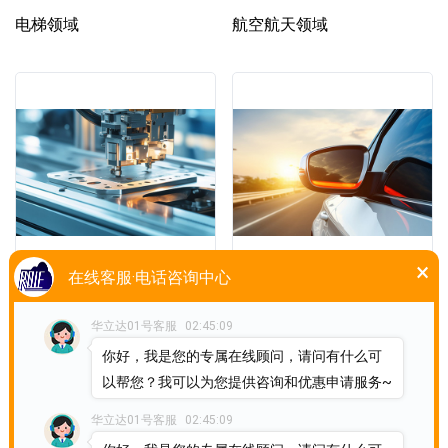
电梯领域
航空航天领域
×
在线客服·电话咨询中心
工程机械领域
汽车领域
华立达01号客服
02:45:09
你好，我是您的专属在线顾问，请问有什么可
以帮您？我可以为您提供咨询和优惠申请服务~
共
1
页
4
条
华立达01号客服
02:45:09